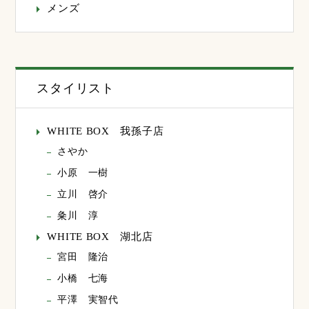
メンズ
スタイリスト
WHITE BOX 我孫子店
さやか
小原 一樹
立川 啓介
粂川 淳
WHITE BOX 湖北店
宮田 隆治
小橋 七海
平澤 実智代