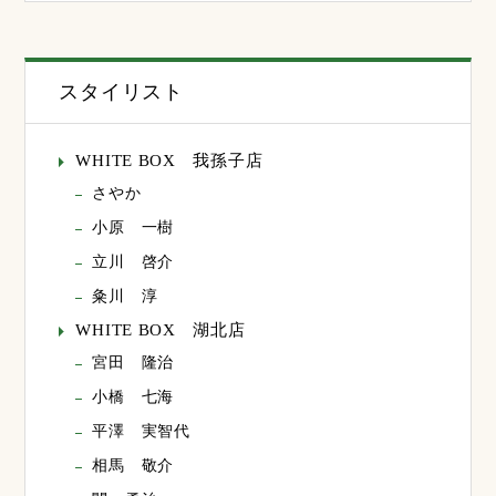
スタイリスト
WHITE BOX 我孫子店
さやか
小原 一樹
立川 啓介
粂川 淳
WHITE BOX 湖北店
宮田 隆治
小橋 七海
平澤 実智代
相馬 敬介