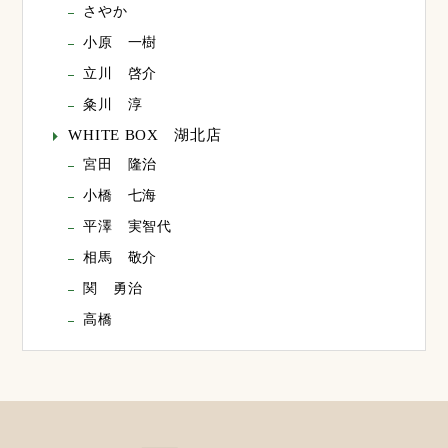
さやか
小原 一樹
立川 啓介
粂川 淳
WHITE BOX 湖北店
宮田 隆治
小橋 七海
平澤 実智代
相馬 敬介
関 勇治
高橋