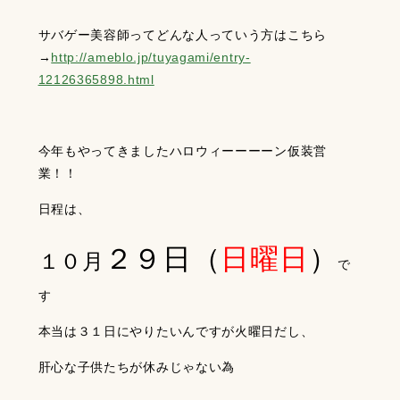
サバゲー美容師ってどんな人っていう方はこちら
→
http://ameblo.jp/tuyagami/entry-
12126365898.html
今年もやってきましたハロウィーーーーン仮装営
業！！
日程は、
２９日（
日曜日
）
１０月
で
す
本当は３１日にやりたいんですが火曜日だし、
肝心な子供たちが休みじゃない為