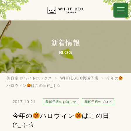
新着情報
BLOG
美容室 ホワイトボックス
WHITEBOX我孫子店
今年の
ハロウィン
はこの日(^_-)-☆
2017.10.21
我孫子店のお知らせ
我孫子店のブログ
今年の
ハロウィン
はこの日
(^_-)-☆