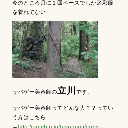
今のところ月に１回ペースでしか迷彩服
を着れてない
立川
サバゲー美容師の
です。
サバゲー美容師ってどんな人？？ってい
う方はこちら
→
http://ameblo.jp/tuyagami/entry-