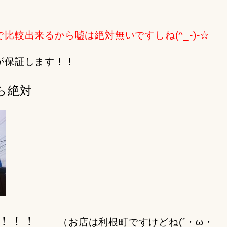
比較出来るから嘘は絶対無いですしね(^_-)-☆
川が保証します！！
ら絶対
す！！！
（お店は利根町ですけどね(´・ω・