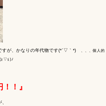
すが、かなりの年代物です(*´▽｀*)
、、、個人的
▽≦)ﾉ
円！！』
が、