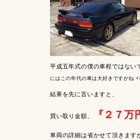
平成五年式の僕の車程ではないで
にはこの年代の車は大好きですがねヾ(≧
結果を先に言いますと、
『２７万
買い取り金額
、
車両の詳細は省かせて頂きます