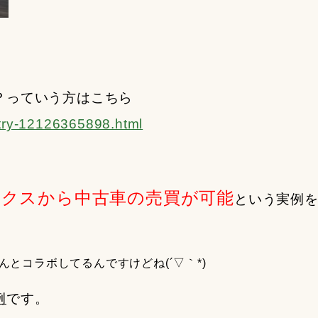
？っていう方はこちら
ntry-12126365898.html
クスから中古車の売買が可能
という実例
とコラボしてるんですけどね(´▽｀*)
例
です。