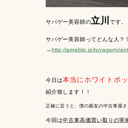
立川
サバゲー美容師の
です。
サバゲー美容師ってどんな人？
→
http://ameblo.jp/tuyagami/e
本当にホワイトボッ
今日は
紹介致します！！
正確に言うと、僕の親友の中古車屋さん
今回は
中古車高価買い取りの実