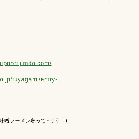
-support.jimdo.com/
lo.jp/tuyagami/entry-
噌ラーメン奢って～(´▽｀)。